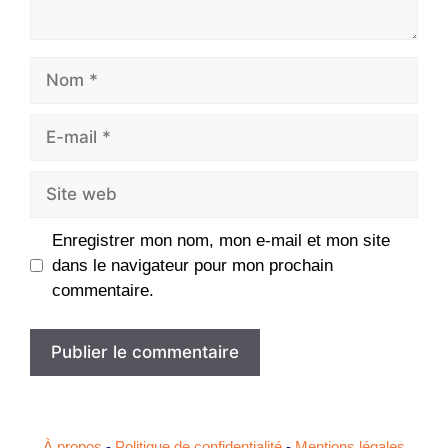
Nom
E-
mail
Site
web
Enregistrer mon nom, mon e-mail et mon site
dans le navigateur pour mon prochain
commentaire.
À propos
-
Politique de confidentialité
-
Mentions légales