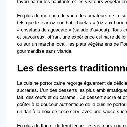
favori parmi les habitants et les visiteurs végétarien
En plus du mofongo de yuca, les amateurs de cuisi
tels que le « arroz con habichuelas » (riz aux haricot
« ensalada de aguacate » (salade d’avocat). Tous ce
et savoureux, offrant une expérience culinaire délic
ou sur un marché local, les plats végétariens de Port
gourmandise sans viande.
Les desserts traditionn
La cuisine portoricaine regorge également de délicie
sucreries. L’un des desserts les plus emblématiques 
lait, des œufs et du caramel. Ce dessert sucré et o
goûter à la douceur authentique de la cuisine portor
un flan à la noix de coco servi avec une sauce sucr
En plus du flan et du tembleque, les visiteurs pourr