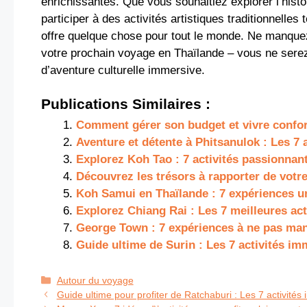
enrichissantes. Que vous souhaitiez explorer l’histo
participer à des activités artistiques traditionnelles 
offre quelque chose pour tout le monde. Ne manquez p
votre prochain voyage en Thaïlande – vous ne serez 
d’aventure culturelle immersive.
Publications Similaires :
Comment gérer son budget et vivre confo
Aventure et détente à Phitsanulok : Les 7 
Explorez Koh Tao : 7 activités passionnan
Découvrez les trésors à rapporter de votr
Koh Samui en Thaïlande : 7 expériences un
Explorez Chiang Rai : Les 7 meilleures acti
George Town : 7 expériences à ne pas manq
Guide ultime de Surin : Les 7 activités im
Catégories
Autour du voyage
Guide ultime pour profiter de Ratchaburi : Les 7 activité