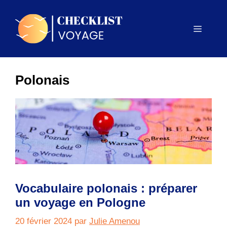
Aller
au
Menu
contenu
Polonais
Vocabulaire polonais : préparer
un voyage en Pologne
20 février 2024
par
Julie Amenou