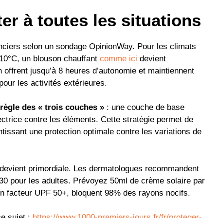
er à toutes les situations
nciers selon un sondage OpinionWay. Pour les climats
-10°C, un blouson chauffant
comme ici
devient
 offrent jusqu’à 8 heures d’autonomie et maintiennent
our les activités extérieures.
règle des « trois couches »
: une couche de base
ctrice contre les éléments. Cette stratégie permet de
issant une protection optimale contre les variations de
re devient primordiale. Les dermatologues recommandent
 30 pour les adultes. Prévoyez 50ml de crème solaire par
un facteur UPF 50+, bloquent 98% des rayons nocifs.
e sujet :
https://www.1000-premiers-jours.fr/fr/proteger-