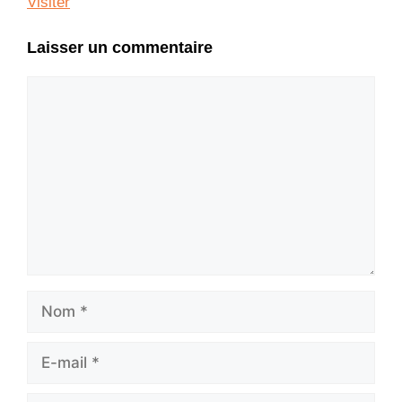
Visiter
Laisser un commentaire
Commentaire
Nom
E-
mail