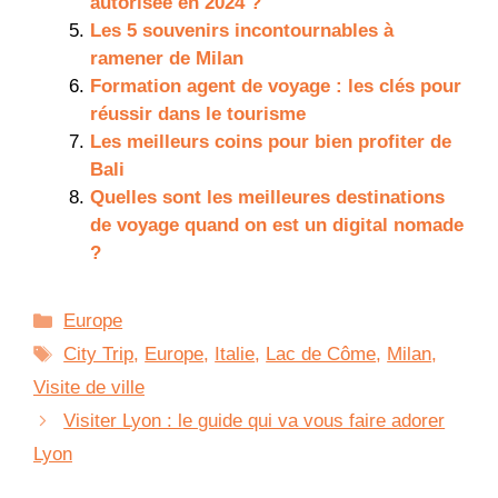
autorisée en 2024 ?
Les 5 souvenirs incontournables à
ramener de Milan
Formation agent de voyage : les clés pour
réussir dans le tourisme
Les meilleurs coins pour bien profiter de
Bali
Quelles sont les meilleures destinations
de voyage quand on est un digital nomade
?
Catégories
Europe
Étiquettes
City Trip
,
Europe
,
Italie
,
Lac de Côme
,
Milan
,
Visite de ville
Visiter Lyon : le guide qui va vous faire adorer
Lyon