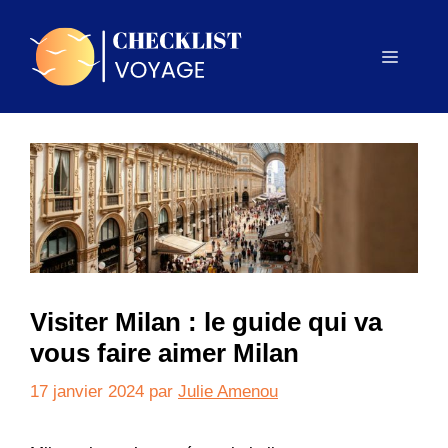
Aller
au
Menu
contenu
Visiter Milan : le guide qui va
vous faire aimer Milan
17 janvier 2024
par
Julie Amenou